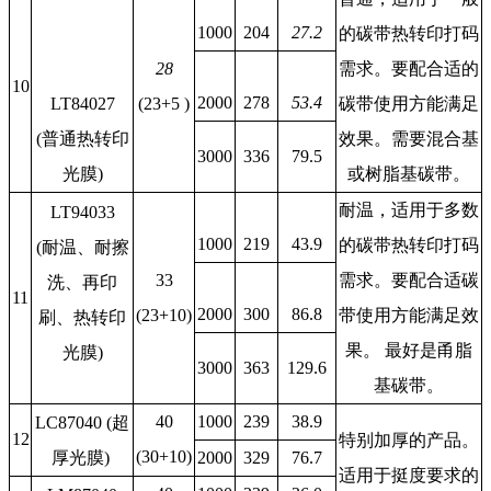
1000
204
27.2
的碳带热转印打码
28
需求。要配合适的
10
2000
278
53.4
LT84027
(23+5 )
碳带使用方能满足
(普通热转印
效果。需要混合基
3000
336
79.5
光膜)
或树脂基碳带。
耐温，适用于多数
LT94033
1000
219
43.9
的碳带热转印打码
(耐温、耐擦
33
需求。要配合适碳
洗、再印
11
2000
300
86.8
(23+10)
带使用方能满足效
刷、热转印
果。 最好是甬脂
光膜)
3000
363
129.6
基碳带。
40
1000
239
38.9
LC87040 (超
12
特别加厚的产品。
(30+10)
厚光膜)
2000
329
76.7
适用于挺度要求的