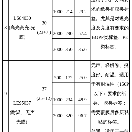
求的纸类和膜类标
1000
214
29.2
LS84030
签。尤其是对透光
30
8
(高光高亮-光
度及亮度有要求的
(23+7 )
2000
290
57.4
膜)
BOPP类标签、PE
类标签。
3000
350
85.6
无声、轻解卷、挺
度好、耐温。适用
500
172
25.0
于有耐温性（150P
37
9
以下）要求的纸
(25+12)
1000
234
48.9
LE95037
类、 膜类标签；
(耐温、无声
需要覆膜后多层黏
2000
320
96.7
光膜)
贴的标签。
普通，适用于一般