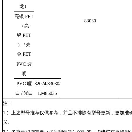
龙）
亮银
PET
83030
（亮
银 PET
） / 亮
金 PET
PVC
透
明
PVC
哑
82024/83030/
白 / 光白
LM85035
注：
1 ）上述型号推荐仅供参考，并且不排除有型号更新，更加准
员。
2
）各类再印刷需要（如刮刮银等）的标签，均建议在再印刷