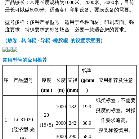
产品够长：常用长度规格为1000米、2000米、3000米，目前
最长可以做6000米。适合各种印刷设备、覆膜设备的需要。
型号多样：多种产品型号，适用于各种面材、印刷表面、强
度要求、特殊要求的标签场合，必要一款适合您的要求。
（放卷
-
转向辊
导辊
橡胶辊 的设置示意图）
-
-
常用型号的应用推荐
线重
序
产品型号
厚度
长度
直径
(g/mm
应用推荐及注意
(um )
(m)
(mm)
)
纸类标签，不需要
1000
182
19.9
挺度的标签。对操
20
LC81020
1
作要求略高。
2000
242
38.9
(15+5)
(经济型-光
膜类标签慎用。
3000
290
58.0