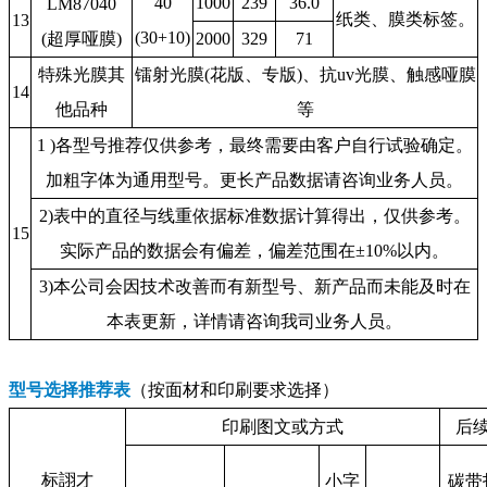
40
1000
239
36.0
LM87040
纸类、膜类标签。
13
(30+10)
(超厚哑膜)
2000
329
71
特殊光膜其
镭射光膜(花版、专版)、抗uv光膜、触感哑膜
14
他品种
等
1 )各型号推荐仅供参考，最终需要由客户自行试验确定。
加粗字体为通用型号。更长产品数据请咨询业务人员。
2)表中的直径与线重依据标准数据计算得出，仅供参考。
15
实际产品的数据会有偏差，偏差范围在±10%以内。
3)本公司会因技术改善而有新型号、新产品而未能及时在
本表更新，详情请咨询我司业务人员。
型号选择推荐表
（按面材和印刷要求选择）
印刷图文或方式
后
标詡才
小字
碳带