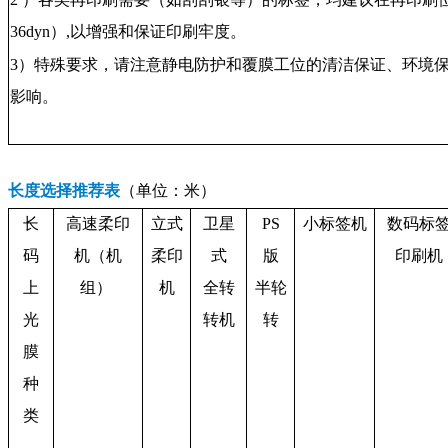
36dyn）,以增强和保证印刷牢度。
3）
特殊要求，请注意静电防护和覆膜工位的清洁保证、环境
影响。
长度选择推荐表
（单位：米）
长
高速柔印
立式
卫星
PS
小标签机
数码标
码
机（机
柔印
式
版
印刷机
上
组）
机
全转
半轮
光
转机
转
膜
种
类