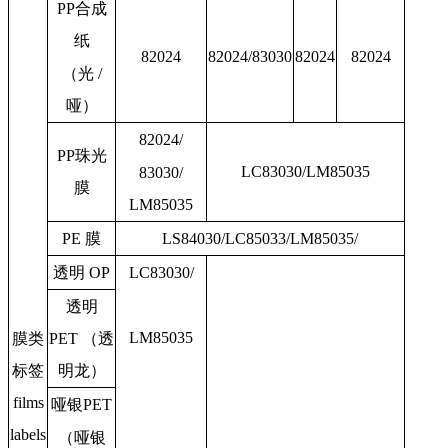
PP
合成
纸
82024
82024/83030
82024
82024
（光 /
哑）
82024/
PP
珠光
LC83030/LM85035
83030/
膜
LM85035
PE
膜
LS84030/LC85033/LM85035
/
透明
OP
LC83030/
透明
LM85035
膜类
PET （透
标签
明龙）
films
哑银
PET
labels
（
哑银