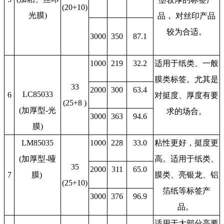
(20+10)
光膜)
品， 对丝印产品
较为合适。
3000
350
87.1
1000
219
32.2
适用于纸类、一般
膜类标签。尤其是
33
2000
300
63.4
LC85033
6
对挺度、厚度有要
(25+8 )
(加厚型-光
求的场合。
3000
363
94.6
膜)
LM85035
1000
228
33.0
粘性更好，挺度更
(加厚型-哑
高。适用于纸类、
35
2000
311
65.0
7
膜)
膜类、亮银龙、铝
(25+10)
箔纸等标签产
3000
376
96.9
品。
适用于大部分高要