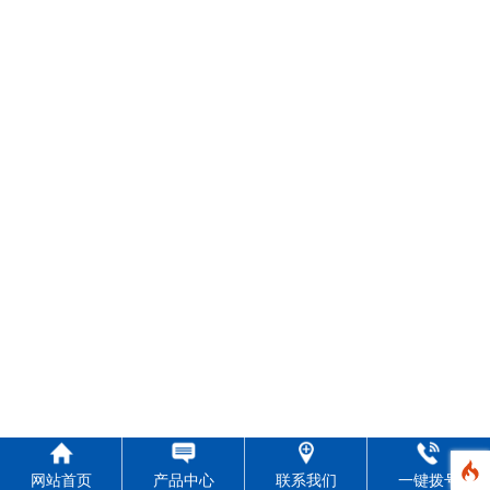
网站首页
产品中心
联系我们
一键拨号